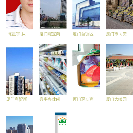
陈星宇 从
厦门耀宝商
厦门自贸区
厦门市同安
龙岩到厦
贸 领航厦
年度投资计
区9月农产
门，大街网
门商贸新篇
划完成过
品供需形势
见证商贸精
章的卓越力
半，商贸发
分析与商贸
英的成长之
量
展迈入新阶
流通展望
路
段
厦门商贸新
喜事多休闲
厦门冠友商
厦门大嶝园
篇章 建
食品 厦门
贸 专业代
区 区域商
发、国贸首
商贸领域的
理与批发台
贸发展的新
次荣登世界
甜蜜新势力
湾食品，一
引擎