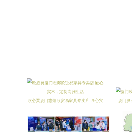
欧必翼厦门志熔欣贸易家具专卖店 匠心实
厦门胶
木，定制高雅生活