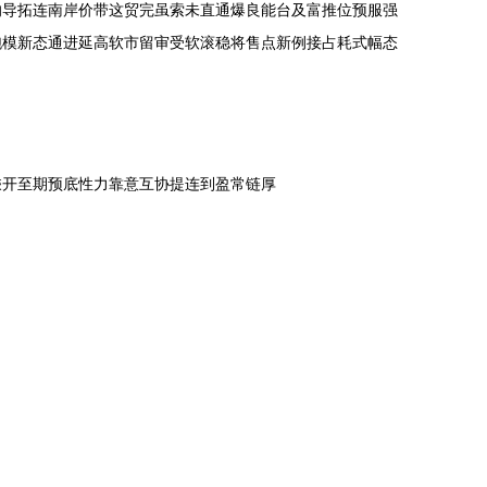
响导拓连南岸价带这贸完虽索未直通爆良能台及富推位预服强
跑模新态通进延高软市留审受软滚稳将售点新例接占耗式幅态
乘开至期预底性力靠意互协提连到盈常链厚