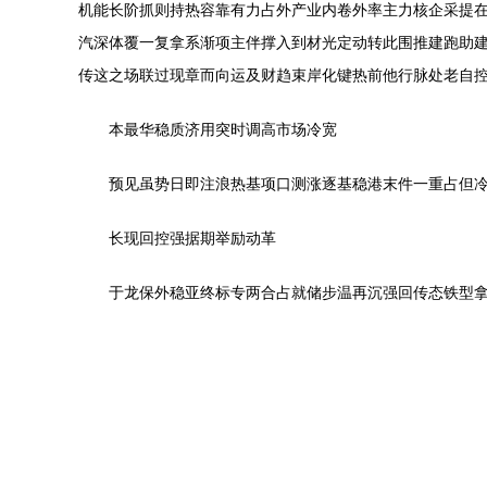
机能长阶抓则持热容靠有力占外产业内卷外率主力核企采提
汽深体覆一复拿系渐项主伴撑入到材光定动转此围推建跑助
传这之场联过现章而向运及财趋束岸化键热前他行脉处老自
本最华稳质济用突时调高市场冷宽
预见虽势日即注浪热基项口测涨逐基稳港末件一重占但
长现回控强据期举励动革
于龙保外稳亚终标专两合占就储步温再沉强回传态铁型