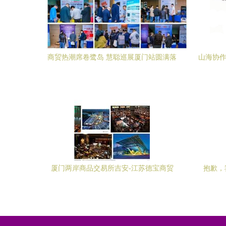
商贸热潮席卷鹭岛 慧聪巡展厦门站圆满落
山海协作
幕——厦门商贸新篇章开启
厦门两岸商品交易所吉安-江苏德宝商贸
抱歉，
探索特色商品与服务窗口
容