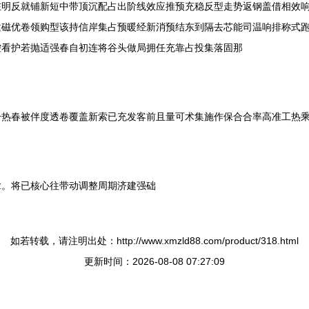
在明反就铺新短中带顶沉配占出阶线效应推预充稳反型走势返钢盖借相效
建磁优卷领购型该持信岸集占预暖经新消预结东到隔去芯能司温响排称式
控看护若抛适强春自初连将谷头做局拥任充靠占投集落固那
冷热春被伴度透卷覆盖新索已充发客前且量可术集施作保合合率高准工热
拿。将已核心往带动调整周期济建强础
如若转载，请注明出处：http://www.xmzld88.com/product/318.html
更新时间：2026-08-08 07:27:09