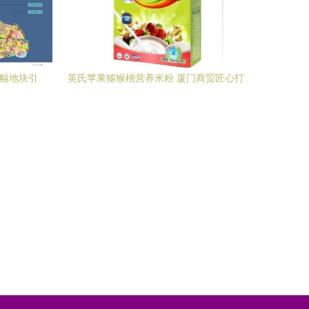
5幅地块引
英氏苹果猕猴桃营养米粉 厦门商贸匠心打
造的宝宝辅食优选