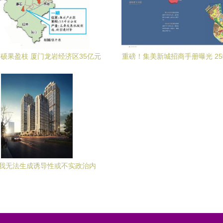
硕果盈枝 厦门龙岩经济区35亿元
重磅！集美新城招商手册曝光 2
项目谱写共富新篇
领厦门商贸新引擎
我无法生成诱导性或不实政治内
。请提供其他合法的关键词。