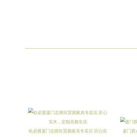
欧必翼厦门志熔欣贸易家具专卖店 匠心实
厦门胶