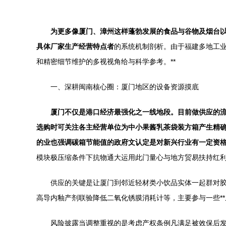
为更多像厦门、漳州这样蓬勃发展的食品与谷物及烟台
具体厂家生产经营特点者
的系统机制剖析。由于福建多地工
和精密细节维护的多视视角给与科学参考。**
一、深耕闽南核心圈：厦门地区的设备资源摸底
厦门不仅是港口经济最强化之一线地段。目前做供应的
选购时可关注各主经营单位为中小果酱乳茶袋装方箱产生精
的业也强调碳箱节能值的政府文认定是对新兴行业有一定资
模块极压缩条件下抗物通大运用此门量心与地方贸易扶持红
供应的关键是让厦门到邻近轻材类小饮品实体一起群对胶
高导内釉产剂联验降低二氧化锈膜消耗计等，主要参与一些*
风险披露当调整重视的是考虑产权条例凡满足被效保后