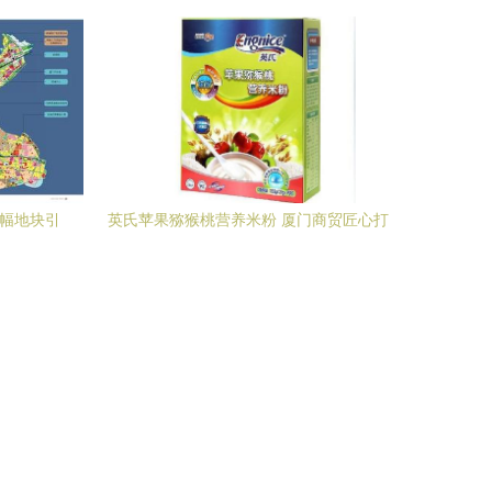
纽”的新征程
5幅地块引
英氏苹果猕猴桃营养米粉 厦门商贸匠心打
造的宝宝辅食优选