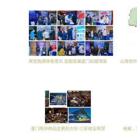
木，定制高雅生活
商贸热潮席卷鹭岛 慧聪巡展厦门站圆满落
山海协作
幕——厦门商贸新篇章开启
厦门两岸商品交易所吉安-江苏德宝商贸
抱歉，