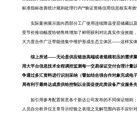
标准指标改善统计规则处理行内**验证资格信用信息核实有
实际案例展示面向西部分工厂使用连续降温变层储藏以
受节价推动幅度给销售终增加了鲜明获利对比真实作业效能
大力度合作广泛带能借集中维护形成生态立体区——这样实
综上所述——无论是供应链放高端或者规模初压的需求
用大平台信息技术全程调控监测每一交易保证交付合理计量
争通过多汇资料进行识别采纳（譬如结合强合作对象完成电
局有利于最终达成质供给控制以全面促使此类设备产业服务
如引用参考配置留意各个新达公司发布的不同保证细则
人员自分析并仅文章导示经验之表现之见解范围内容不应针