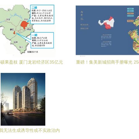
心
硕果盈枝 厦门龙岩经济区35亿元
重磅！集美新城招商手册曝光 2
项目谱写共富新篇
领厦门商贸新引擎
我无法生成诱导性或不实政治内