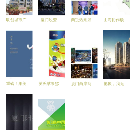
联创城市广
厦门蜕变
商贸热潮席
山海协作硕
场 厦门湾
从“经济特
卷鹭岛 慧
果盈枝 厦
南岸商贸旅
区”到“全球
聪巡展厦门
门龙岩经济
游集散中心
商贸枢
站圆满落幕
区35亿元项
纽”的新征
——厦门商
目谱写共富
程
贸新篇章开
新篇
启
重磅！集美
英氏苹果猕
厦门两岸商
抱歉，我无
新城招商手
猴桃营养米
品交易所吉
法生成诱导
册曝光 25
粉 厦门商
安-江苏德
性或不实政
幅地块引领
贸匠心打造
宝商贸 探
治内容。请
厦门商贸新
的宝宝辅食
索特色商品
提供其他合
引擎
优选
与服务窗口
法的关键