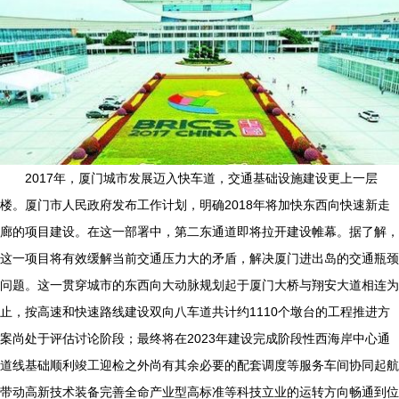
2017年，厦门城市发展迈入快车道，交通基础设施建设更上一层
楼。厦门市人民政府发布工作计划，明确2018年将加快东西向快速新走
廊的项目建设。在这一部署中，第二东通道即将拉开建设帷幕。据了解，
这一项目将有效缓解当前交通压力大的矛盾，解决厦门进出岛的交通瓶颈
问题。这一贯穿城市的东西向大动脉规划起于厦门大桥与翔安大道相连为
止，按高速和快速路线建设双向八车道共计约1110个墩台的工程推进方
案尚处于评估讨论阶段；最终将在2023年建设完成阶段性西海岸中心通
道线基础顺利竣工迎检之外尚有其余必要的配套调度等服务车间协同起航
带动高新技术装备完善全命产业型高标准等科技立业的运转方向畅通到位