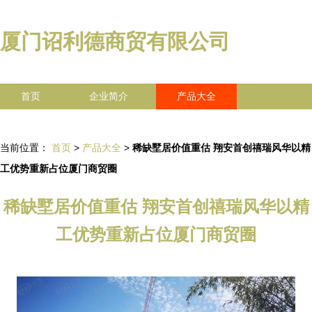
厦门诏利德商贸有限公司
首页
企业简介
产品大全
联系我们
企业信息
访客留言
当前位置：
首页
>
产品大全
>
稀缺墅居价值重估 翔安首创禧瑞风华以精
工优势重新占位厦门商贸圈
稀缺墅居价值重估 翔安首创禧瑞风华以精
工优势重新占位厦门商贸圈